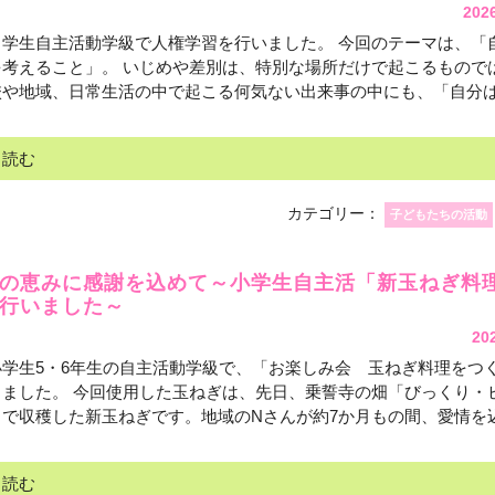
202
中学生自主活動学級で人権学習を行いました。 今回のテーマは、「
を考えること」。 いじめや差別は、特別な場所だけで起こるもので
や地域、日常生活の中で起こる何気ない出来事の中にも、「自分はど
と読む
カテゴリー：
子どもたちの活動
域の恵みに感謝を込めて～小学生自主活「新玉ねぎ料
行いました～
20
小学生5・6年生の自主活動学級で、「お楽しみ会 玉ねぎ料理をつ
しました。 今回使用した玉ねぎは、先日、乗誓寺の畑「びっくり・
で収穫した新玉ねぎです。地域のNさんが約7か月もの間、愛情を込め
と読む