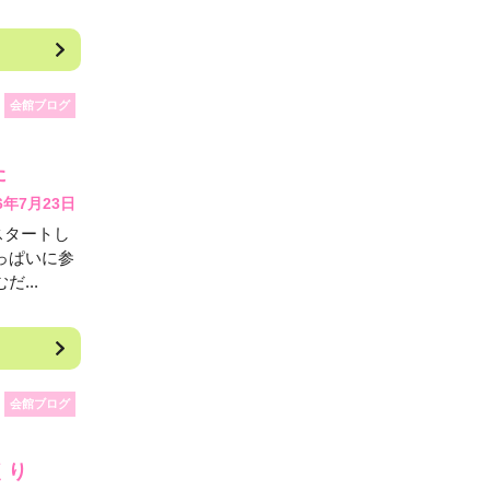
会館ブログ
た
6年7月23日
スタートし
っぱいに参
...
会館ブログ
くり