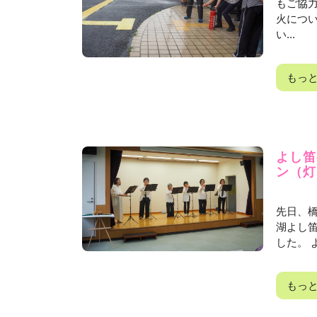
もご協
火につ
い...
もっ
よし笛
ン（灯
先日、
湖よし
した。 
もっ