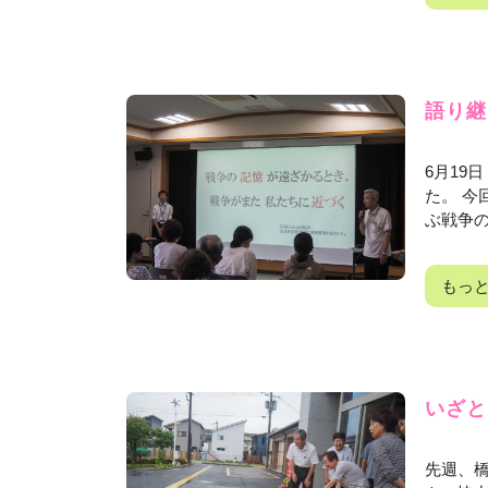
語り継
6月19
た。 今
ぶ戦争の
もっ
いざと
先週、