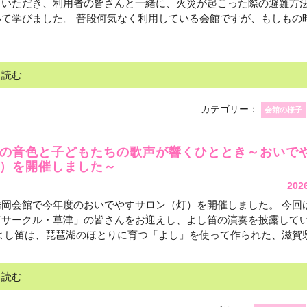
力いただき、利用者の皆さんと一緒に、火災が起こった際の避難方
いて学びました。 普段何気なく利用している会館ですが、もしもの
と読む
カテゴリー：
会館の様子
の音色と子どもたちの歌声が響くひととき～おいで
）を開催しました～
202
橋岡会館で今年度のおいでやすサロン（灯）を開催しました。 今回
笛サークル・草津」の皆さんをお迎えし、よし笛の演奏を披露して
よし笛は、琵琶湖のほとりに育つ「よし」を使って作られた、滋賀県発
と読む