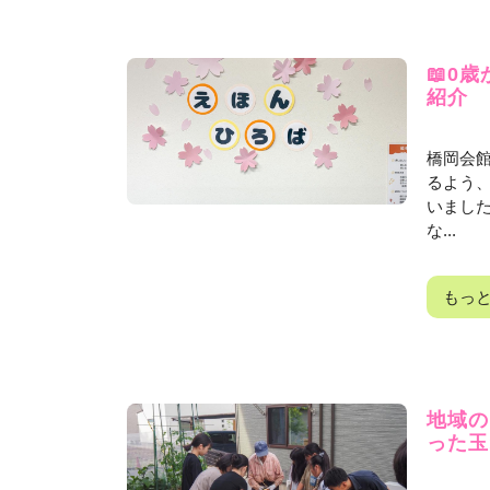
📖0
紹介
橋岡会
るよう
いまし
な...
もっ
地域の
った玉