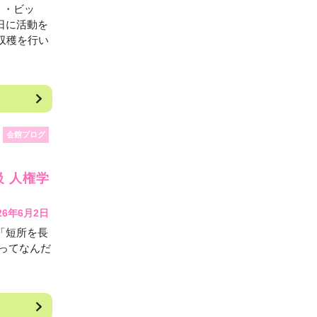
リ・ビッ
日に活動を
収穫を行い
会館ブログ
 人権学
26年6月2日
「短所を長
ってなんだ