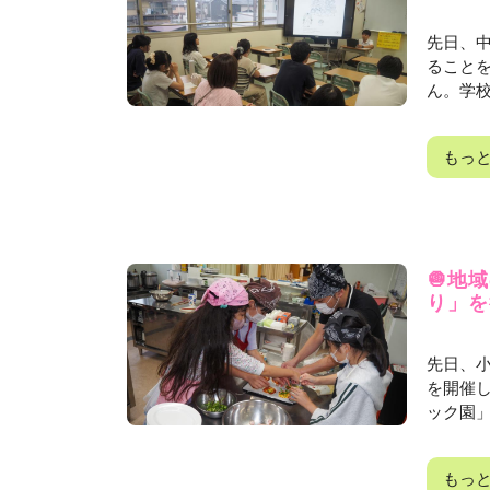
先日、
ること
ん。学校
もっ
🧅地
り」を
先日、
を開催
ック園」
もっ