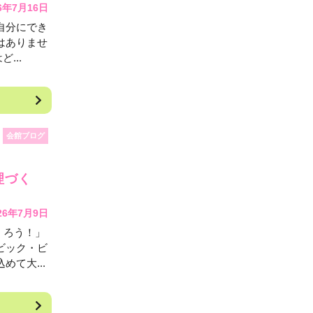
6年7月16日
自分にでき
はありませ
...
会館ブログ
理づく
26年7月9日
くろう！」
ビック・ビ
て大...