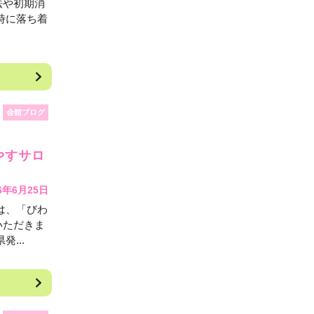
法や初期消
時に落ち着
会館ブログ
やすサロ
6年6月25日
は、「びわ
いただきま
...