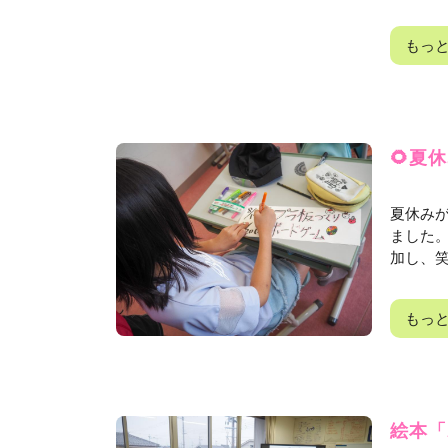
もっ
🌻夏
夏休み
ました
加し、笑
もっ
絵本「