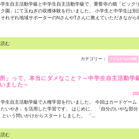
小学生自主活動学級と中学生自主活動学級で、乗誓寺の畑「ビック
ック園」にて玉ねぎの収穫体験を行いました。 小学生と中学生は別
、それぞれ地域サポーターのNさんやTさんに教えていただきながら
と読む
カテゴリー：
子どもたちの活動
短所」って、本当にダメなこと？～中学生自主活動学級
いました～
20
中学生自主活動学級で人権学習を行いました。 今回はカードゲーム
たいやき」を活用した学習です。 はじめに、 「自分のいやな部分
 という問いかけからスタートしました。 「...
と読む