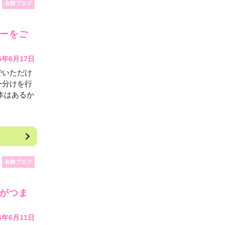
会館ブログ
ナーをご
6年6月17日
でいただけ
ー分けを行
本はあるか
会館ブログ
情がつま
6年6月11日