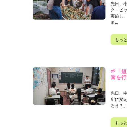
先日、
ク・ビ
実施し
ま...
もっ
🌱「
習を行
先日、
所に変え
ろう？」
もっ