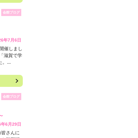
会館ブログ
26年7月6日
を開催しまし
「滋賀で学
...
会館ブログ
～
6年6月29日
の皆さんに