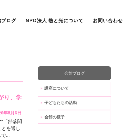
館ブログ
NPO法人 熱と光について
お問い合わせ
会館ブログ
講座について
がり、学
子どもたちの活動
26年8月6日
会館の様子
*「部落問
ことを通し
...