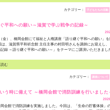
カテゴリー：
子どもたちの活動
ぐ平和への願い～滋賀で学ぶ戦争の記録～
20
日（金）、橋岡会館にて福祉と人権講座「語り継ぐ平和への願い」
回は、滋賀県平和祈念館 主任主事の村田明さんを講師にお迎えし、
記録 ～語り継ぐ平和への願い～」をテーマにご講演いただきました。
と読む
カテゴリー：
講座について
いう時に備えて ～橋岡会館で消防訓練を行いました
202
橋岡会館で消防訓練を実施しました。今回は、「生命の貯蓄体操」